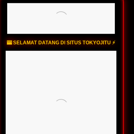
🎰 SELAMAT DATANG DI SITUS TOKYOJITU ⚡